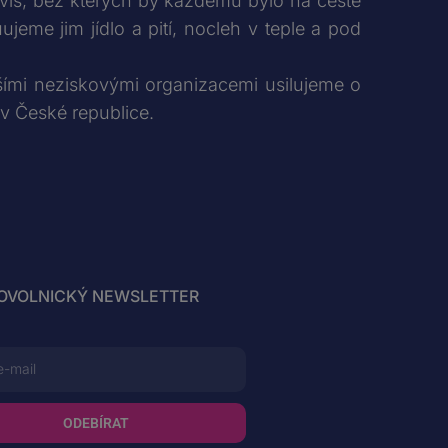
vis, bez kterých by každému bylo na cestě
jeme jim jídlo a pití, nocleh v teple a pod
lšími neziskovými organizacemi usilujeme o
 v České republice.
OVOLNICKÝ NEWSLETTER
ODEBÍRAT