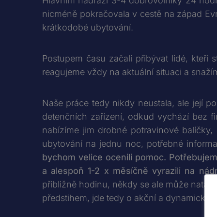
Hlavním nádraží 3-4 dobrovolníky 24 hodin 
nicméně pokračovala v cestě na západ Evrop
krátkodobé ubytování.
Postupem času začali přibývat lidé, kteří 
reagujeme vždy na aktuální situaci a snaží
Naše práce tedy nikdy neustala, ale její po
detenčních zařízení, odkud vychází bez fi
nabízíme jim drobné potravinové balíčky,
ubytování na jednu noc, potřebné informac
bychom velice ocenili pomoc. Potřebujeme
a alespoň 1-2 x měsíčně vyrazili na nádr
přibližně hodinu, někdy se ale může natáhn
předstihem, jde tedy o akční a dynamickou