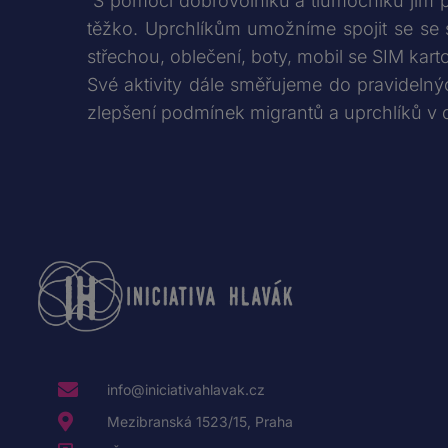
S pomocí dobrovolníků a tlumočníků jim p
těžko. Uprchlíkům umožníme spojit se se sv
střechou, oblečení, boty, mobil se SIM kart
Své aktivity dále směřujeme do pravidelný
zlepšení podmínek migrantů a uprchlíků v d
info@iniciativahlavak.cz
Mezibranská 1523/15, Praha