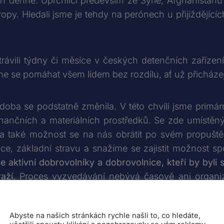
denně. Uprchlíci především ze Sýrie, Afghánistánu a 
y. Hledali jsme je tehdy na perónech u přijíždějícíc
strávili týdny či měsíce v českých detenčních zařízen
me se pomáhat všem lidem bez rozdílu, ať už přicháze
doba se podstatně změnila. V této chvíli jsme primárn
nančních a materiálních prostředků. Se zde umístěn
 a také možnost se na nás obrátit po svém propušt
e, základní stravu a snažíme se zajistit možnost spo
 aktivní dobrovolníky a dobrovolnice, kteří by byli
aží.
Proces vyzvedávání nebývá časově ani organiza
out v případě složitější situace), nicméně o příjezdec
Nastavení cookies
 práci. V případě zájmu moc rádi podáme detailnější 
Abyste na našich stránkách rychle našli to, co hledáte,