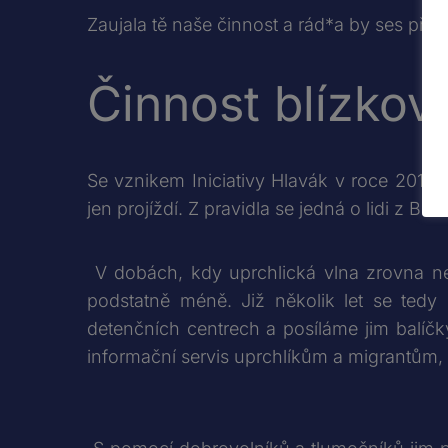
Zaujala tě naše činnost a rád*a by ses při
Činnost blízkov
Se vznikem Iniciativy Hlavák v roce 2015 
jen projíždí. Z pravidla se jedná o lidi z B
V dobách, kdy uprchlická vlna zrovna neku
podstatně méně. Již několik let se tedy
detenčních centrech a posíláme jim balíč
informační servis uprchlíkům a migrantům, 