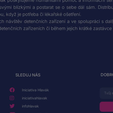
ak poskytujeme humanitární pomoc a informační ser
ými blízkými a postarat se o sebe dál sám. Distribuu
ou, když je potřeba či lékařské ošetření.
ch návštěv detenčních zařízení a ve spolupráci s da
etenčních zařízeních či během jejich krátké zastávce
DOBR
SLEDUJ NÁS
Iniciativa Hlavák
iniciativahlavak
infohlavak