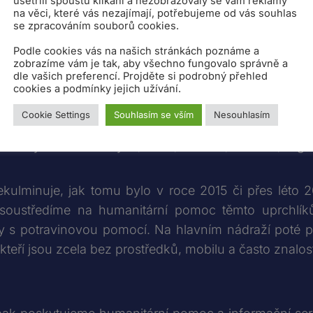
ušetřili spoustu klikání a nezobrazovaly se vám reklamy
na věci, které vás nezajímají, potřebujeme od vás souhlas
dal*a? Napiš nám na
info@iniciativahlavak.cz
se zpracováním souborů cookies.
Podle cookies vás na našich stránkách poznáme a
ýchodní agendy Inic
zobrazíme vám je tak, aby všechno fungovalo správně a
dle vašich preferencí. Projděte si podrobný přehled
cookies a podmínky jejich užívání.
Cookie Settings
Souhlasím se vším
Nesouhlasím
začaly naše aktivity a pomoc uprchlíkům putujících tz
lízkého východu – ze Sýrie, Iráku, Maroka, Tuniska, Af
lminuje, jak tomu bylo v roce 2015 či přes léto 20
 soustředíme na humanitární pomoc těmto uprchlík
ky s potravinovou pomocí. Na hlavním nádraží poté
kteří jsou zcela bez prostředků, mobilu a často znalos