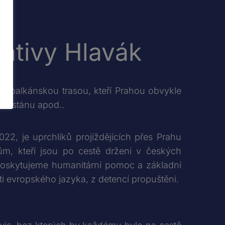
iativy Hlavák
v. balkánskou trasou, kteří Prahou obvykle
ghánistánu apod..
22, je uprchlíků projíždějících přes Prahu
ům, kteří jsou po cestě drženi v českých
 poskytujeme humanitární pomoc a základní
ti evropského jazyka, z detencí propuštěni.