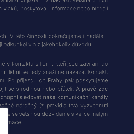
Iráku přijížděli na nádraží, většina z nich
h vlaků, poskytovali informace nebo hledali
ích. V této činnosti pokračujeme i nadále –
jí odkudkoliv a z jakéhokoliv důvodu.
ě v kontaktu s lidmi, kteří jsou zavíráni do
ými lidmi se tedy snažíme navázat kontakt,
ění. Po příjezdu do Prahy pak poskytujeme
jit se s rodinou nebo přáteli.
A právě zde
 schopní sledovat naše komunikační kanály
čně náročný (z pravidla trvá vyzvednutí
h lidé se většinou dozvídáme s velice malým
informace.